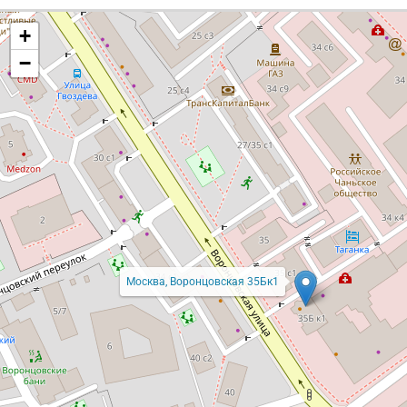
+
−
Москва, Воронцовская 35Бк1