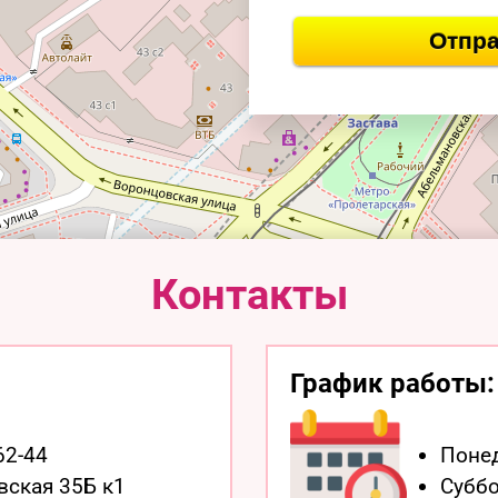
Отпра
Контакты
График работы:
62-44
Понед
вская 35Б к1
Суббо