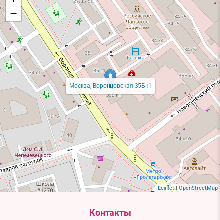
−
Москва, Воронцовская 35Бк1
Leaflet
|
OpenStreetMap
Контакты