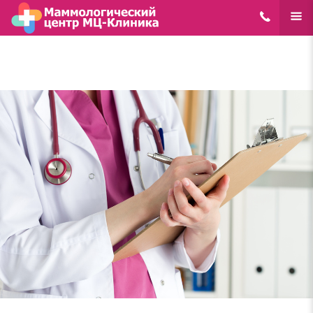
8(495)648-62
ЕЩЁ