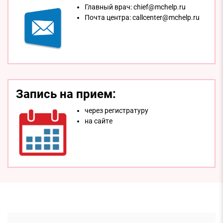
Главный врач:
chief@mchelp.ru
Почта центра:
callcenter@mchelp.ru
Запись на прием:
через регистратуру
на сайтe