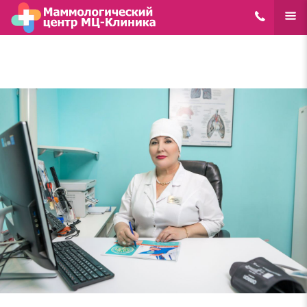
8(495)648-62
ЕЩЁ