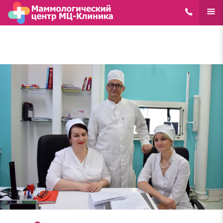
8(495)648-62
ЕЩЁ